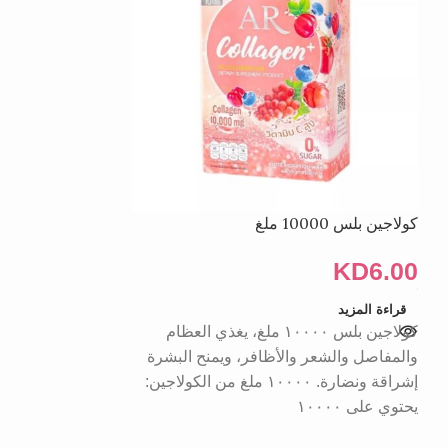
كولاجين بلس 10000 ملغ
جلوتا كولاجين دي
المختلط
KD
6.00
KD
6.00
قراءة المزيد
كولاجين بلس ١٠٠٠٠ ملغ، يغذي العظام
إضافة إلى السلة
ألياف جلوتا كولا
والمفاصل والشعر والأظافر، ويمنح البشرة
التوت المختلط نكه
إشراقة ونضارة. ١٠٠٠٠ ملغ من الكولاجين:
مذاقًا لذيذًا ومنعش
يحتوي على ١٠٠٠٠
الجلوتاثيون