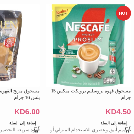
HOT
مسحوق قهوة بروسليم بروتكت ميكس 15
مسحوق مزيج القهوة 
جرام
بلس 16 جرام
KD
6.00
KD
4.50
إضافة إلى السلة
إضافة إلى السلة
تصميم أنيق وعصري للاستخدام المنزلي أو
قهوة سريعة التحضير: تُ