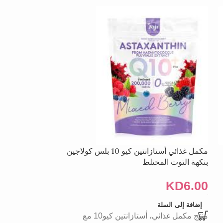
مكمل غذائي أستازانتين كيو 10 بلس كولاجين
قهوة فريش للتنح
بنكهة التوت المختلط
KD
6.00
KD
6.00
إضافة إلى السلة
قهوة طازجة سليمنج 150 
إضافة إلى السلة
منتج مكمل غذائي، أستازانتين كيو10 مع