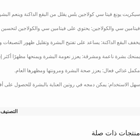
سيكريت يونغ فيتا سي كولاجين بلس يقلل من البقع الداكنة وينعم البشر
فيتامين سي والكولاجين: يحتوي على فيتامين سي والكولاجين لتحسين صح
يخفف البقع الداكنة: يساعد على تفتيح البشرة وتقليل ظهور التصبغات وال
يمنحك بشرة ناعمة ومشرقة: يعزز نعومة البشرة ويمنحها مظهرًا أكثر إشرا
مكمل غذائي فعال: يعزز صحة البشرة ومرونتها ومظهرها العام.
سهل الاستخدام: يمكن دمجه في روتين العناية بالبشرة للحصول على أفض
التصنيف:
منتجات ذات صلة