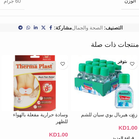
الوزن
60 جرام
التصنيف:
الصحة والجمال
مشاركة:
منتجات ذات صلة
غير متوفر
زيت هيربال بوي سيان للشم
وسادة حرارية مفعلة بالهواء
للظهر
KD
1.00
KD
1.00
قراءة المزيد