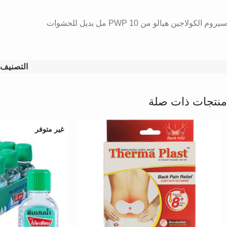
سيروم الكولاجين هيالو من PWP 10 مل بديل للحشوات
التصنيف:
منتجات ذات صلة
غير متوفر