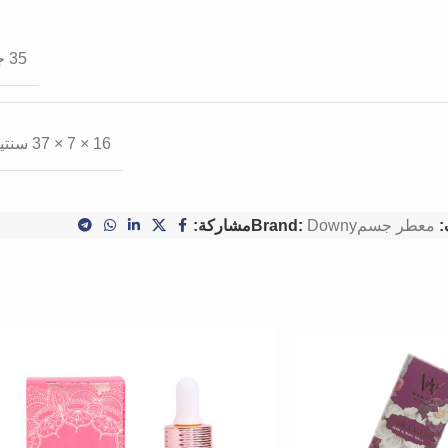
35 جرام
16 × 7 × 37 سنتيميتر
:
معطر جسم
Downy
Brand:
مشاركة: