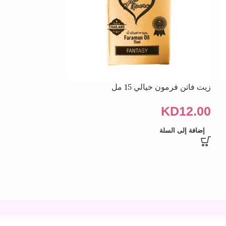
زيت فاتن فرمون خيالي 15 مل
زيت ناتالي فارامون 15
KD
14.00
KD
12.00
إضافة إلى السلة
قراءة المزيد