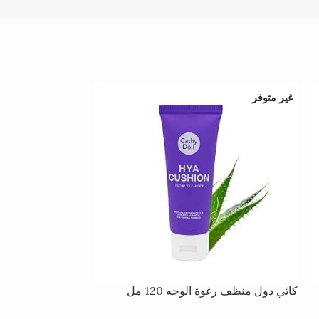
غير متوفر
غير متوفر
كاثي دول منظف رغوة الوجه 120 مل
كاثي دول فيت س
المهدئ