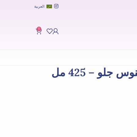
العربية
0
جلو – 425 مل