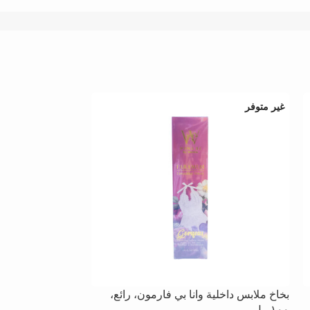
غير متوفر
بخاخ ملابس داخلية وانا بي فارمون، رائع،
١٠٠ مل
مل