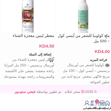
ماء كولونيا للشعر من آيسي كول
معطر لينين معجزة الشتاء
– 100 مل
KD
4.50
KD
4.00
إضافة إلى السلة
معطر لينين معجزة الشتاء من
قراءة المزيد
ماء كولونيا للشعر من أورينتال
أورينتال برنسيس – 250 مل المزايا:
برنسيس – آيسي كول – 100 مل
رائحة منعشة: يضفي على الأقمشة
مزيج فاكهي منعش: مزيج لذيذ من
والمفروشات رائحة مهدئة مستوحاة
عطور الجوافة
© 2026
متجر تايلاند
. تم تطوير بواسطة
فيفتي ستوديوز
0
لرئيسية
المتجر
السله
الأقسام
حسابي