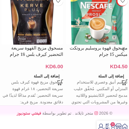
HOT
مسحوق قهوة بروسليم بروتكت
مسحوق مزيج القهوة سريعة
ميكس 15 جرام
التحضير كيرف بلس 18 جرام
KD
6.00
KD
4.50
إضافة إلى السلة
إضافة إلى السلة
تصميم أنيق وعصري للاستخدام
مسحوق مزيج قهوة كيرف بلس
المنزلي أو المكتبي. مُخفِّق حليب
سريعة التحضير، ١٨ غرام قهوة
مدمج لتحضير الكابتشينو واللاتيه
سريعة التحضير: تُقدم مذاقًا لذيذًا في
وغيرها من المشروبات التي تحتوي
دقائق معدودة. مزيج فريد:
على الحليب.
© 2026
متجر تايلاند
. تم تطوير بواسطة
فيفتي ستوديوز
0