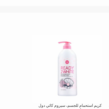
50
كريم استحمام للجسم، سيروم كاثي دول
منظف ​​رغوي بال