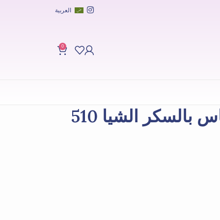
العربية
0
تري هت مقشر أناناس بالسكر الشيا 510