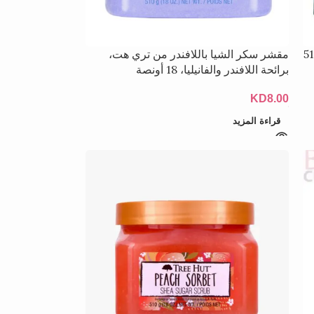
ن تري هت بلو لاجون 510
مقشر سكر الشيا باللافندر من تري هت،
برائحة اللافندر والفانيليا، 18 أونصة
KD
8.00
قراءة المزيد