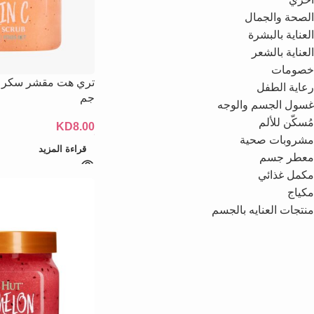
الصحة والجمال
العناية بالبشرة
العناية بالشعر
خصومات
رعاية الطفل
جم
غسول الجسم والوجه
مُسكّن للألم
KD
8.00
مشروبات صحية
قراءة المزيد
معطر جسم
مكمل غذائي
مكياج
منتجات العنايه بالجسم