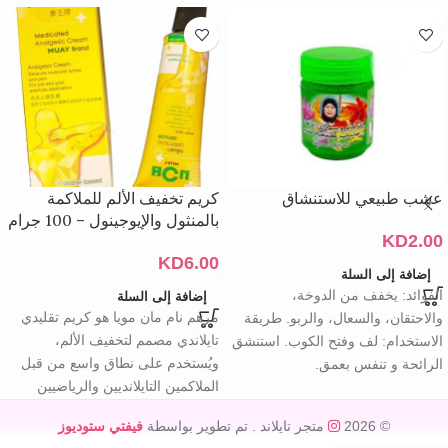
عشب طبيعي للاستنشاق
كريم تخفيف الألم للملاكمة
بالمنثول والإيوجينول – 100 جرام
KD
2.00
KD
6.00
إضافة إلى السلة
الفوائد: يخفف من الدوخة،
إضافة إلى السلة
مرهم نام مان مويا هو كريم تقليدي
والاحتقان، والسعال، والربو. طريقة
تايلاندي مصمم لتخفيف الألم،
الاستخدام: لف وفتح الكوب. استنشق
ويُستخدم على نطاق واسع من قبل
الرائحة و تنفس بعمق.
الملاكمين التايلانديين والرياضيين
© 2026
متجر تايلاند
. تم تطوير بواسطة
فيفتي ستوديوز