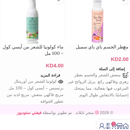
معطر الجسم باي باي سميل
ماء كولونيا للشعر من آيسي كول
– 100 مل
KD
2.00
KD
4.00
إضافة إلى السلة
رذاذ منعش للشعر والجسم بعطر
قراءة المزيد
ماء كولونيا للشعر من أورينتال
زهري وفاكهي رائع. يزيل الروائح غير
برنسيس – آيسي كول – 100 مل
المرغوب فيها بفعالية، مما يمنحك
مزيج فاكهي منعش: مزيج لذيذ من
إحساسًا بالانتعاش طوال اليوم.
عطور الجوافة
© 2026
متجر تايلاند
. تم تطوير بواسطة
فيفتي ستوديوز
0