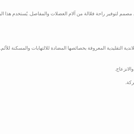
لتايلاندي التقليدي – 100 مل هو منتج عشبي مصمم لتوفير راحة فعّالة من آلام العضلات والمفاص
اندية التقليدية المعروفة بخصائصها المضادة للالتهابات والمسكنة للألم.
الانزعاج.
ركة.