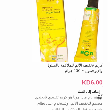
كريم تخفيف الألم للملاكمة بالمنثول
لوشن مساج الرقبة 
والإيوجينول – 100 جرام
السائلة – 80 مل
KD
5.00
KD
6.00
إضافة إلى السلة
قراءة المزيد
مرهم نام مان مويا هو كريم تقليدي تايلاندي
مصنوع من تركيبة تا
مصمم لتخفيف الألم، ويُستخدم على نطاق
بسرعة الجفاف، ول
واسع من قبل الملاكمين التايلانديين
زجاجة عملية يمك