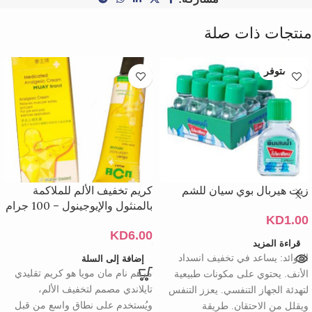
منتجات ذات صلة
غير متوفر
زيت هيربال بوي سيان للشم
كريم تخفيف الألم للملاكمة
بالمنثول والإيوجينول – 100 جرام
KD
1.00
KD
6.00
قراءة المزيد
الفوائد: يساعد في تخفيف انسداد
إضافة إلى السلة
مرهم نام مان مويا هو كريم تقليدي
الأنف. يحتوي على مكونات طبيعية
تايلاندي مصمم لتخفيف الألم،
لتهدئة الجهاز التنفسي. يعزز التنفس
ويُستخدم على نطاق واسع من قبل
ويقلل من الاحتقان. طريقة