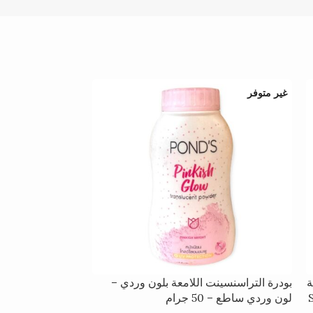
غير متوفر
غير متوفر
ة
بودرة التراسنسينت اللامعة بلون وردي –
لشمس SPF
لون وردي ساطع – 50 جرام
جرام