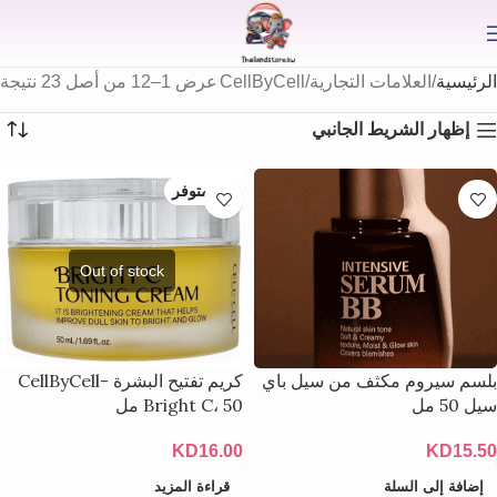
⟫
الرئيسية
العلامات التجارية
CellByCell
عرض 1–12 من أصل 23 نتيجة
إظهار الشريط الجانبي
غير متوفر
بلسم سيروم مكثف من سيل باي
كريم تفتيح البشرة CellByCell-
سيل 50 مل
Bright C، 50 مل
KD
16.00
KD
15.50
إضافة إلى السلة
قراءة المزيد