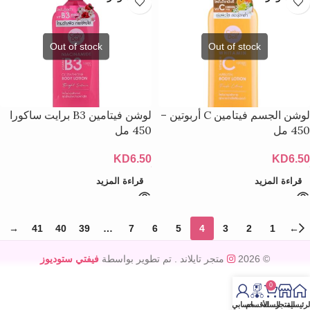
لوشن الجسم فيتامين C أربوتين –
لوشن فيتامين B3 برايت ساكورا
450 مل
450 مل
KD
6.50
KD
6.50
قراءة المزيد
قراءة المزيد
→
41
40
39
…
7
6
5
4
3
2
1
←
© 2026
متجر تايلاند
. تم تطوير بواسطة
فيفتي ستوديوز
0
لرئيسية
المتجر
السله
الأقسام
حسابي