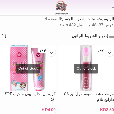
⟫
الرئيسية
منتجات العنايه بالجسم
الصفحة 4
عرض 37–48 من أصل 482 نتيجة
إظهار الشريط الجانبي
غير متوفر
غير متوفر
مرطب شفاه موستفول بير 08
كريم إل-جلوتاثيون ماجيك SPF
دازلنج بلام
50
KD
4.00
KD
2.50