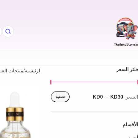
فلتر السعر
الرئيسية
منتجات العن
السعر:
KD30
—
KD0
تصفية
الأقسام
أخري