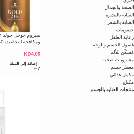
الصحة والجمال
العناية بالبشرة
العناية بالشعر
خصومات
رعاية الطفل
ومكافحة التجاعيد، 50 مل
غسول الجسم والوجه
مُسكّن للألم
KD
4.00
مشروبات صحية
إضافة إلى السلة
معطر جسم
مكمل غذائي
مكياج
منتجات العنايه بالجسم