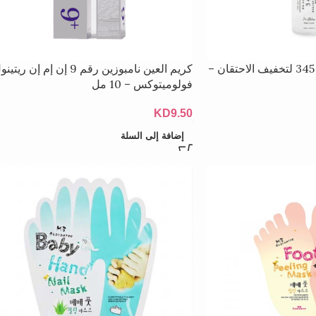
بخاخ كريم دكتور ألثيا 345 لتخفيف الاحتقان –
كريم العين نامبوزين رقم 9 إن إم إن ريتي
فولوميتوكس – 10 مل
KD
9.50
إضافة إلى السلة