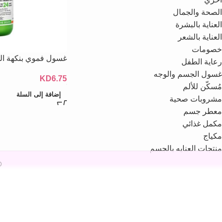
الصحة والجمال
العناية بالبشرة
العناية بالشعر
خصومات
غسول فموي بنكهة النعناع
رعاية الطفل
غسول الجسم والوجه
KD
6.75
مُسكّن للألم
إضافة إلى السلة
مشروبات صحية
معطر جسم
مكمل غذائي
مكياج
منتجات العنايه بالجسم
26