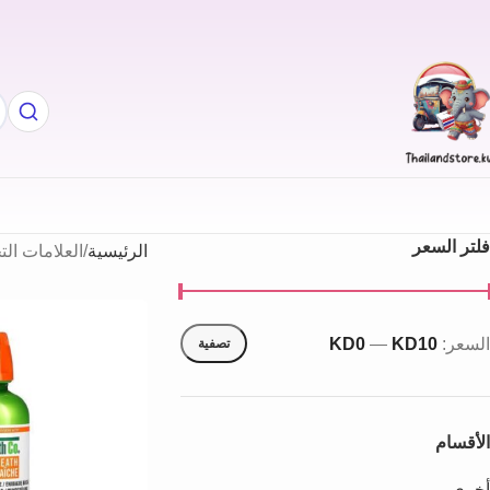
فلتر السعر
الرئيسية
العلامات الت
السعر:
KD10
—
KD0
تصفية
الأقسام
أخري