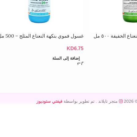
 الخفيفة ٥٠٠ مل
غسول فموي بنكهة النعناع المثلج – 500 مل
KD
6.75
إضافة إلى السلة
© 20
متجر تايلاند
. تم تطوير بواسطة
فيفتي ستوديوز