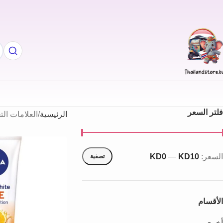
فلتر السعر
الرئيسية
العلامات الت
السعر:
KD10
—
KD0
تصفية
الأقسام
أخري