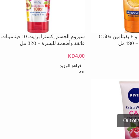
لوشن إكسترا وايت C و E بفيتامين C 50x
سيروم الجسم إكسترا برايت 10 فيتامينات
مل
فائقة وأطعمة للبشرة – 320 مل
KD
4.00
قراءة المزيد