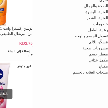
الصحة والجمال
العناية بالبشرة
العناية بالشعر
خصومات
رعاية الطفل
من البرتقال الطبيعي – 180 
غسول الجسم والوجه
مُسكّن للألم
KD
2.75
مشروبات صحية
إضافة إلى السلة
معطر جسم
مكمل غذائي
مكياج
غير متوفر
منتجات العنايه بالجسم