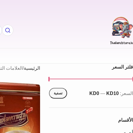
فلتر السعر
الرئيسية
العلامات الت
السعر:
KD10
—
KD0
تصفية
الأقسام
أخري