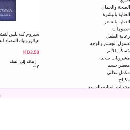
الصحة والجمال
العناية بالبشرة
العناية بالشعر
خصومات
سيروم كيه بلس لتفتي
رعاية الطفل
هيالورونيك المضاد للشيخ
غسول الجسم والوجه
مُسكّن للألم
KD
3.50
مشروبات صحية
إضافة إلى السلة
معطر جسم
مكمل غذائي
مكياج
منتجات العنايه بالجسم
26