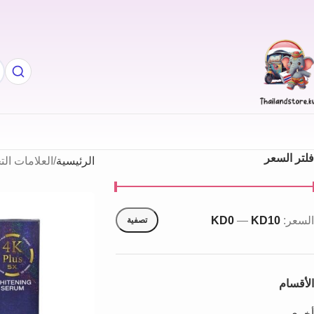
فلتر السعر
الرئيسية
العلامات الت
السعر:
KD10
—
KD0
تصفية
الأقسام
أخري