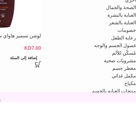
الصحة والجمال
العناية بالبشرة
العناية بالشعر
خصومات
لوشن تسمير هاواي ستايل  120
رعاية الطفل
غسول الجسم والوجه
KD
7.00
مُسكّن للألم
إضافة إلى السلة
مشروبات صحية
معطر جسم
مكمل غذائي
مكياج
منتجات العنايه بالجسم
26