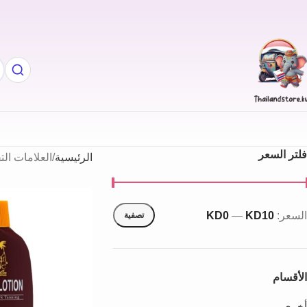
فلتر السعر
الرئيسية
العلامات الت
السعر:
KD10
—
KD0
تصفية
الأقسام
أخري