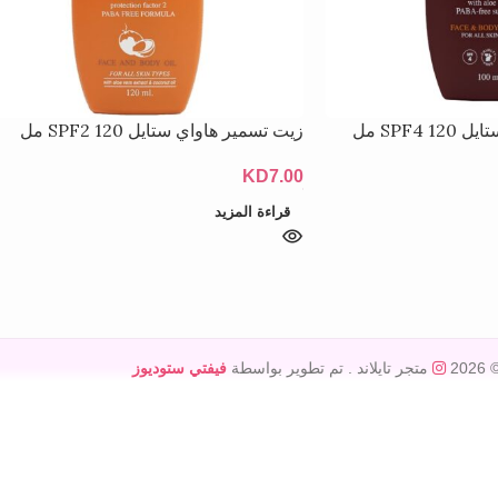
SPF4 مل
زيت تسمير هاواي ستايل SPF2 120 مل
KD
7.00
قراءة المزيد
© 20
متجر تايلاند
. تم تطوير بواسطة
فيفتي ستوديوز