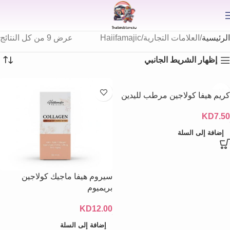
⟫
الرئيسية
العلامات التجارية
Haiifamajic
عرض ⁦9⁩ من كل النتائج
إظهار الشريط الجانبي
كريم هيفا كولاجين مرطب لليدين
KD
7.50
إضافة إلى السلة
سيروم هيفا ماجيك كولاجين
بريميوم
KD
12.00
إضافة إلى السلة