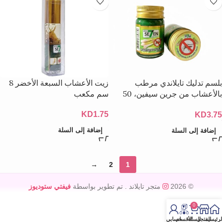
بلسم تدليك تايلاندي مرطب
زيت الأعشاب السبعة الأخضر 8
بالأعشاب من جرين سيفين، 50
سم مكعب
جم
KD
1.75
KD
3.75
إضافة إلى السلة
إضافة إلى السلة
→
2
1
© 2026
متجر تايلاند
. تم تطوير بواسطة
فيفتي ستوديوز
0
لرئيسية
المتجر
السله
الأقسام
حسابي