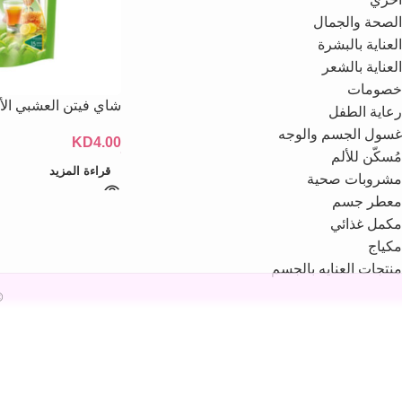
الصحة والجمال
العناية بالبشرة
العناية بالشعر
خصومات
شاي فيتن العشبي ال
رعاية الطفل
غسول الجسم والوجه
KD
4.00
مُسكّن للألم
قراءة المزيد
مشروبات صحية
معطر جسم
مكمل غذائي
مكياج
منتجات العنايه بالجسم
26