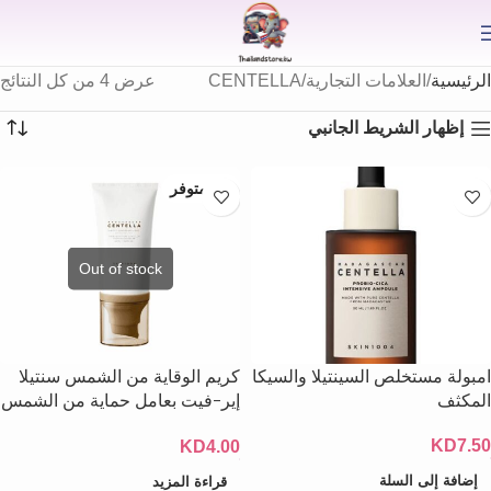
⟫
الرئيسية
العلامات التجارية
CENTELLA
عرض ⁦4⁩ من كل النتائج
إظهار الشريط الجانبي
غير متوفر
امبولة مستخلص السينتيلا والسيكا
كريم الوقاية من الشمس سنتيلا
المكثف
إير-فيت بعامل حماية من الشمس
30 Pa+++ 50 مل
KD
7.50
KD
4.00
إضافة إلى السلة
قراءة المزيد