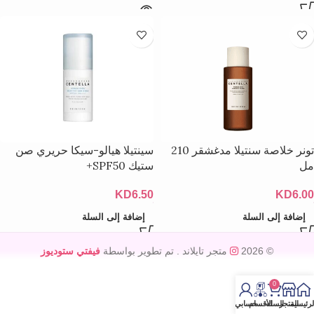
تونر خلاصة سنتيلا مدغشقر 210
سينتيلا هيالو-سيكا حريري صن
مل
ستيك SPF50+
KD
6.50
KD
6.00
إضافة إلى السلة
إضافة إلى السلة
© 2026
متجر تايلاند
. تم تطوير بواسطة
فيفتي ستوديوز
0
لرئيسية
المتجر
السله
الأقسام
حسابي