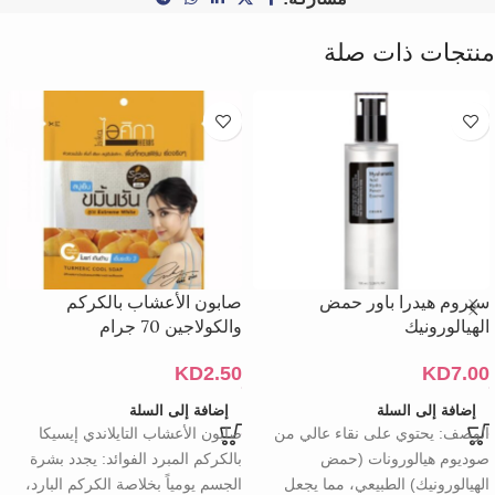
منتجات ذات صلة
سيروم هيدرا باور حمض
صابون الأعشاب بالكركم
الهيالورونيك
والكولاجين 70 جرام
KD
2.50
KD
7.00
إضافة إلى السلة
إضافة إلى السلة
الوصف: يحتوي على نقاء عالي من
صابون الأعشاب التايلاندي إيسيكا
صوديوم هيالورونات (حمض
بالكركم المبرد الفوائد: يجدد بشرة
الهيالورونيك) الطبيعي، مما يجعل
الجسم يومياً بخلاصة الكركم البارد،