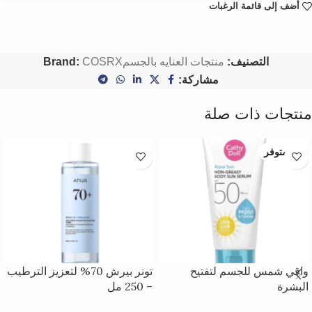
أضف إلى قائمة الرغبات
التصنيف:
منتجات العنايه بالجسم
COSRX
Brand:
مشاركة:
منتجات ذات صلة
غير متوفر
واقي شمس للجسم لتفتيح
تونر بيرش 70% لتعزيز الترطيب
البشرة
– 250 مل