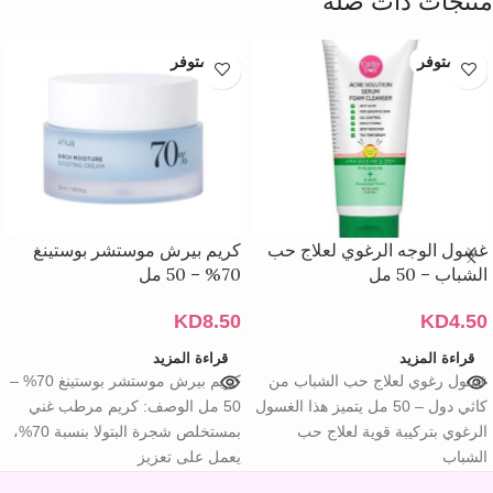
منتجات ذات صلة
غير متوفر
غير متوفر
غسول الوجه الرغوي لعلاج حب
كريم بيرش موستشر بوستينغ
الشباب – 50 مل
70% – 50 مل
KD
8.50
KD
4.50
قراءة المزيد
قراءة المزيد
غسول رغوي لعلاج حب الشباب من
كريم بيرش موستشر بوستينغ 70% –
كاثي دول – 50 مل يتميز هذا الغسول
50 مل الوصف: كريم مرطب غني
الرغوي بتركيبة قوية لعلاج حب
بمستخلص شجرة البتولا بنسبة 70%،
الشباب
يعمل على تعزيز