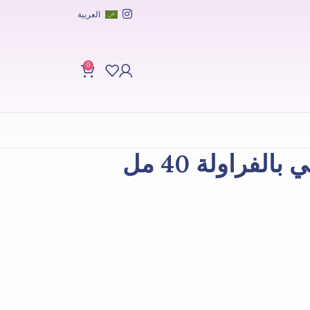
العربية
0
لفراولة 40 مل