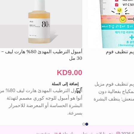
يم تنظيف فوم
أمبول الترطيب المهدئ 80% هارت ليف –
30 مل
KD
9.00
ريم تنظيف فوم مزيل
إضافة إلى السلة
أمبول الترطيب المهدئ هارت ليف 0
لمكياج بفعالية دون
أنوا هو أمبول للوجه كوري مصمم لتهدئة
 منعش: ينظف البشرة
البشرة الحساسة أو المعرضة للاحمرار
بسرعة.
© 20
متجر تايلاند
. تم تطوير بواسطة
فيفتي ستوديوز