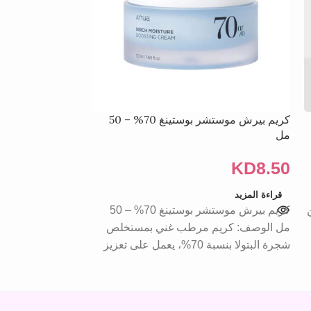
كريم بيرش موستشر بوستينغ 70% – 50
كريم مرطب بالخ
مل
KD
7.00
KD
8.50
إضافة إلى السلة
تحسين مظهر البشر
قراءة المزيد
8% من
كريم بيرش موستشر بوستينغ 70% – 50
النياسيناميد المع
مل الوصف: كريم مرطب غني بمستخلص
البشرة، مما يجعل
شجرة البتولا بنسبة 70%، يعمل على تعزيز
ومتألقًا. تعزيز توا