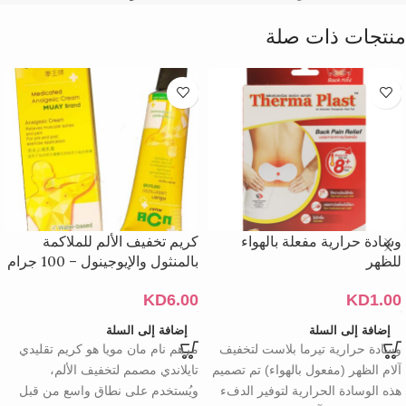
منتجات ذات صلة
وسادة حرارية مفعلة بالهواء
كريم تخفيف الألم للملاكمة
للظهر
بالمنثول والإيوجينول – 100 جرام
KD
6.00
KD
1.00
إضافة إلى السلة
إضافة إلى السلة
وسادة حرارية تيرما بلاست لتخفيف
مرهم نام مان مويا هو كريم تقليدي
آلام الظهر (مفعول بالهواء) تم تصميم
تايلاندي مصمم لتخفيف الألم،
هذه الوسادة الحرارية لتوفير الدفء
ويُستخدم على نطاق واسع من قبل