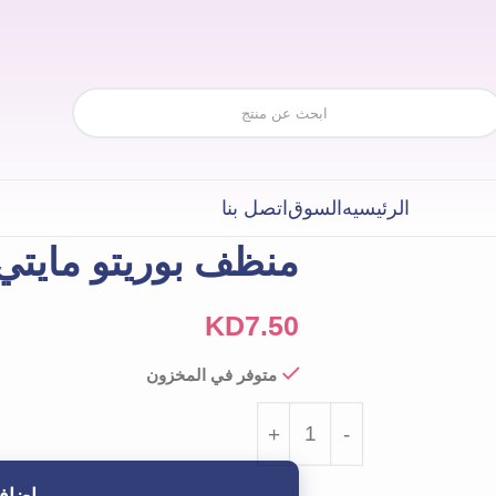
الرئيسيه
السوق
اتصل بنا
منظف ​​بوريتو مايتي بامب
KD
7.50
متوفر في المخزون