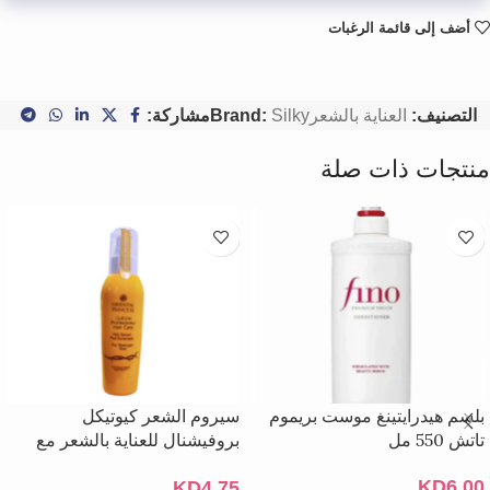
أضف إلى قائمة الرغبات
التصنيف:
العناية بالشعر
Silky
Brand:
مشاركة:
منتجات ذات صلة
بلسم هيدرايتينغ موست بريموم
سيروم الشعر كيوتيكل
تاتش 550 مل
بروفيشنال للعناية بالشعر مع
واقي شمس للشعر التالف – 125
KD
6.00
KD
4.75
مل