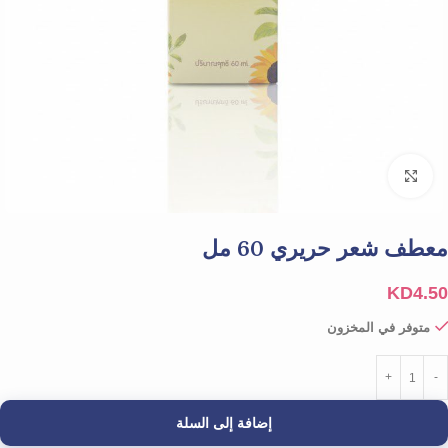
Click to enlarge
معطف شعر حريري 60 مل
KD
4.50
متوفر في المخزون
إضافة إلى السلة