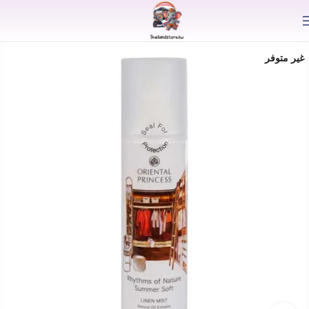
⟫
غير متوفر