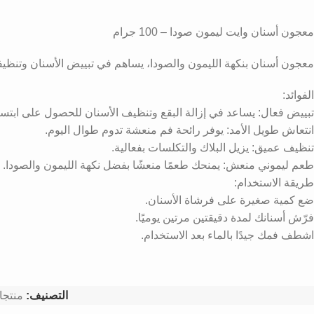
معجون أسنان وايت ليمون صودا – 100 جرام
معجون أسنان بنكهة الليمون والصودا، يساهم في تبييض الأسنان وتنظيفه
الفوائد:
تبييض فعال: يساعد في إزالة البقع وتنظيف الأسنان للحصول على ابت
انتعاش طويل الأمد: يوفر رائحة فم منعشة تدوم طوال اليوم.
تنظيف عميق: يزيل البلاك والتكلسات بفعالية.
طعم ليموني منعش: يمنحك طعمًا منعشًا بفضل نكهة الليمون والصودا.
طريقة الاستخدام:
ضع كمية صغيرة على فرشاة الأسنان.
فرّش أسنانك لمدة دقيقتين مرتين يوميًا.
اشطف فمك جيدًا بالماء بعد الاستخدام.
التصنيف:
منتجا