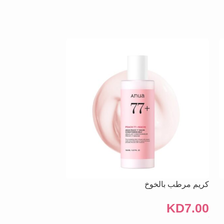
كريم مرطب بالخوخ
سيروم دراي التبييض ا
KD
3.00
KD
7.00