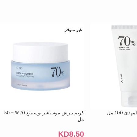
غير متوفر
كريم بيرش موستشر بوستينغ 70% – 50
مل
KD
8.50