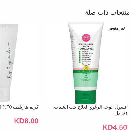
منتجات ذات صلة
غير متوفر
غسول الوجه الرغوي لعلاج حب الشباب –
كريم هارتليف 70% المهدئ 100 مل
50 مل
KD
8.00
KD
4.50