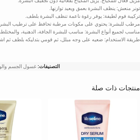
مزيل فعال للمكياج: يزيل المكياج بفعالية دون تجفيف البشرة.
تونر منعش: ينظف البشرة بعمق ويعيد توازنها.
تركيبة فوم لطيفة: يوفر رغوة ناعمة تنظف البشرة بلطف.
مرطب للبشرة: يحتوي على مكونات مرطبة تحافظ على ترطيب البشرة 
مناسب لجميع أنواع البشرة: مناسب للبشرة الجافة، الدهنية، والمختلطة
طريقة الاستخدام: ضعيه على وجه مبلل، ثم قومي بتدليكه بلطف ثم اشطف
التصنيفات:
غسول الجسم والو
منتجات ذات صلة