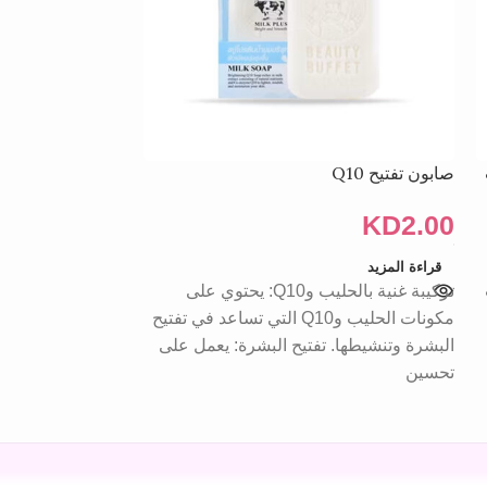
صابون تفتيح Q10
معجون أسنان التواب
قرنفل مضاد للبكتي
KD
2.00
KD
2.00
قراءة المزيد
تركيبة غنية بالحليب وQ10: يحتوي على
إضافة إلى السلة
معجون أسنان يح
مكونات الحليب وQ10 التي تساعد في تفتيح
للبكتيريا ويعمل ع
البشرة وتنشيطها. تفتيح البشرة: يعمل على
في الحفاظ على ص
تحسين
بفعالية.