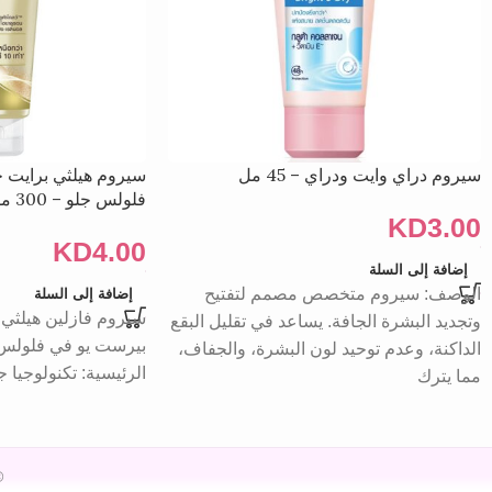
سيروم دراي وايت ودراي – 45 مل
سيروم هيلثي برايت ج
فلولس جلو – 300 مل
KD
3.00
KD
4.00
إضافة إلى السلة
الوصف: سيروم متخصص مصمم لتفتيح
إضافة إلى السلة
سيروم فازلين هيلثي ب
وتجديد البشرة الجافة. يساعد في تقليل البقع
الداكنة، وعدم توحيد لون البشرة، والجفاف،
الرئيسية: تكنولوجيا ج
مما يترك
26