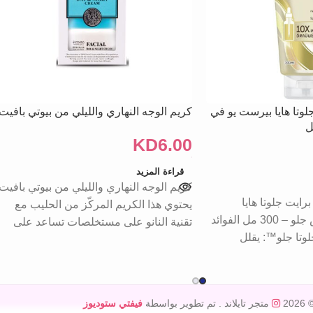
لوتا هايا بيرست يو في
كريم الوجه النهاري والليلي من بيوتي بافيت
KD
6.00
قراءة المزيد
كريم الوجه النهاري والليلي من بيوتي بافيت
رايت جلوتا هايا
يحتوي هذا الكريم المركّز من الحليب مع
بيرست يو في فلولس جلو – 300 مل الفوائد
تقنية النانو على مستخلصات تساعد على
لوتا جلو™: يقلل
© 20
متجر تايلاند
. تم تطوير بواسطة
فيفتي ستوديوز