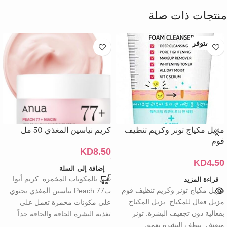
منتجات ذات صلة
غير متوفر
مزيل مكياج تونر وكريم تنظيف
كريم نياسين المغذي 50 مل
فوم
KD
8.50
KD
4.50
إضافة إلى السلة
غني بالمكونات المخمرة: كريم أنوا
قراءة المزيد
مزيل مكياج تونر وكريم تنظيف فوم
بPeach 77 نياسين المغذي يحتوي
مزيل فعال للمكياج: يزيل المكياج
على مكونات مخمرة تعمل على
بفعالية دون تجفيف البشرة. تونر
تغذية البشرة الجافة والجافة جداً
منعش: ينظف البشرة بعمق