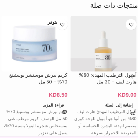
منتجات ذات صلة
غير متوفر
أمبول الترطيب المهدئ 80%
كريم بيرش موستشر بوستينغ
هارت ليف – 30 مل
70% – 50 مل
KD
8.50
KD
9.00
إضافة إلى السلة
قراءة المزيد
أمبول الترطيب المهدئ هارت ليف
كريم بيرش موستشر بوستينغ 70% –
80% من أنوا هو أمبول للوجه كوري
50 مل الوصف: كريم مرطب غني
مصمم لتهدئة البشرة الحساسة أو
بمستخلص شجرة البتولا بنسبة 70%،
المعرضة للاحمرار بسرعة.
يعمل على تعزيز