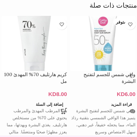
منتجات ذات صلة
غير متوفر
واقي شمس للجسم لتفتيح
كريم هارتليف 70% المهدئ 100
البشرة
مل
KD
8.00
KD
6.00
قراءة المزيد
إضافة إلى السلة
واقي شمس للجسم لتفتيح البشرة
هذا المرطب المهدئ والمرطب
يتميز هذا الواقي الشمسي بتقنية رذاذ
يحتوي على 70% من مستخلص
الماء، مما يجعله خفيفاً، غير دهني،
هارتليف. يغذي البشرة ويهدئها، مما
سهل الامتصاص وسريع
يعزز مظهرًا صحيًا ومنتعشًا. مثالي