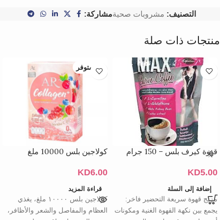
التصنيف:
مشروبات صحية
مشاركة:
منتجات ذات صلة
غير متوفر
قهوة كيرف بلس – 150 جرام
كولاجين بلس 10000 ملغ
KD
6.00
KD
5.00
إضافة إلى السلة
قراءة المزيد
مزيج قهوة سريعة التحضير فاخر:
كولاجين بلس ١٠٠٠٠ ملغ، يغذي
يجمع بين نكهة القهوة الغنية ومكونات
العظام والمفاصل والشعر والأظافر،