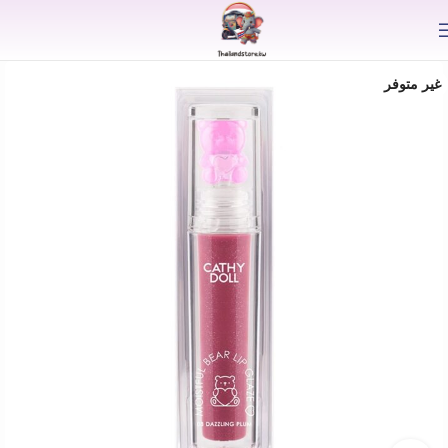
⟫
غير متوفر