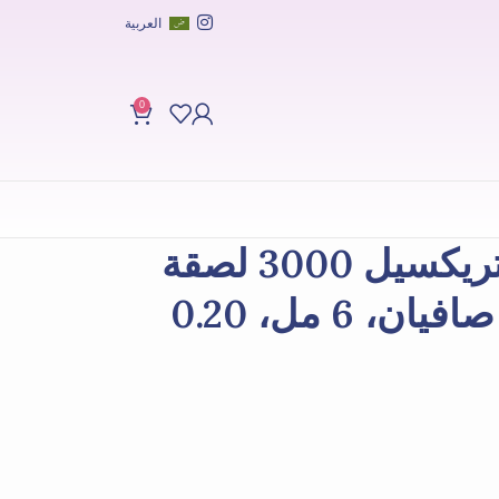
العربية
0
مارفيس-إس آر ماتريكسيل 3000 لصقة
تحت العين، زوجان صافيان، 6 مل، 0.20