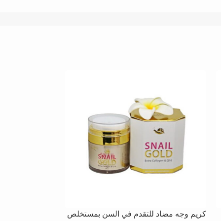
كريم وجه مضاد للتقدم في السن بمستخلص
منظف رغوي ميد إن نا