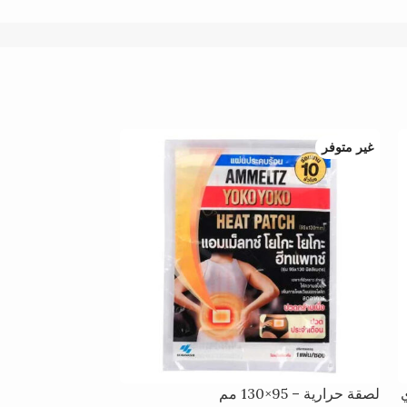
غير متوفر
ي
لصقة حرارية – 95×130 مم
كريم مسكن لتخفي