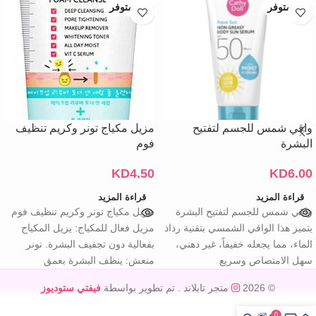
غير متوفر
غير متوفر
واقي شمس للجسم لتفتيح
مزيل مكياج تونر وكريم تنظيف
البشرة
فوم
KD
4.50
KD
6.00
قراءة المزيد
قراءة المزيد
واقي شمس للجسم لتفتيح البشرة
مزيل مكياج تونر وكريم تنظيف فوم
يتميز هذا الواقي الشمسي بتقنية رذاذ
مزيل فعال للمكياج: يزيل المكياج
الماء، مما يجعله خفيفاً، غير دهني،
بفعالية دون تجفيف البشرة. تونر
سهل الامتصاص وسريع
منعش: ينظف البشرة بعمق
© 2026
متجر تايلاند
. تم تطوير بواسطة
فيفتي ستوديوز
0