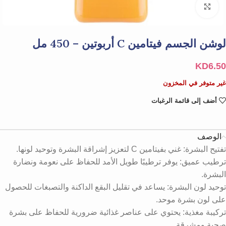
Click to enlarge
لوشن الجسم فيتامين C أربوتين – 450 مل
KD
6.50
غير متوفر في المخزون
أضف إلى قائمة الرغبات
الوصف
تفتيح البشرة: غني بفيتامين C لتعزيز إشراقة البشرة وتوحيد لونها.
ترطيب عميق: يوفر ترطيبًا طويل الأمد للحفاظ على نعومة ونضارة
البشرة.
توحيد لون البشرة: يساعد في تقليل البقع الداكنة والتصبغات للحصول
على لون بشرة موحد.
تركيبة مغذية: يحتوي على عناصر غذائية ضرورية للحفاظ على بشرة
صحية ومشرقة.