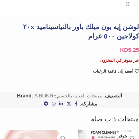
Click to enlarge
لوشن إيه بون ميلك باور بالنياسيناميد ٢٠x
كولاجين ٥٠٠ غرام
KD
5.25
غير متوفر في المخزون
أضف إلى قائمة الرغبات
التصنيف:
منتجات العنايه بالجسم
A BONNE
Brand:
مشاركة:
منتجات ذات صلة
غير متوفر