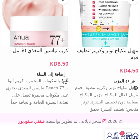
مزيل مكياج تونر وكريم تنظيف
كريم نياسين المغذي 50 مل
فوم
KD
8.50
KD
4.50
إضافة إلى السلة
غني بالمكونات المخمرة: كريم أنوا
قراءة المزيد
مزيل مكياج تونر وكريم تنظيف فوم
بPeach 77 نياسين المغذي يحتوي
مزيل فعال للمكياج: يزيل المكياج
على مكونات مخمرة تعمل على
بفعالية دون تجفيف البشرة. تونر
تغذية البشرة الجافة والجافة جداً
منعش: ينظف البشرة بعمق
© 2026
متجر تايلاند
. تم تطوير بواسطة
فيفتي ستوديوز
0