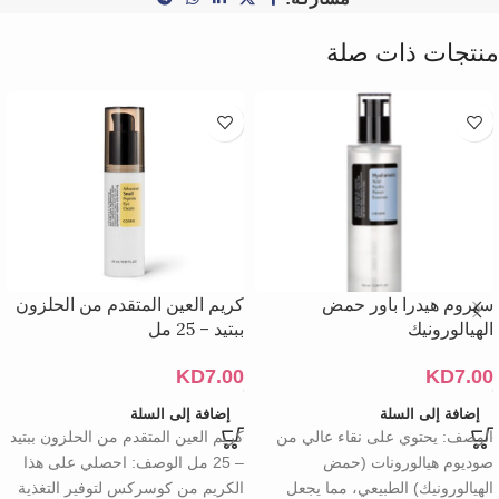
منتجات ذات صلة
سيروم هيدرا باور حمض
كريم العين المتقدم من الحلزون
الهيالورونيك
ببتيد – 25 مل
KD
7.00
KD
7.00
إضافة إلى السلة
إضافة إلى السلة
الوصف: يحتوي على نقاء عالي من
كريم العين المتقدم من الحلزون ببتيد
صوديوم هيالورونات (حمض
– 25 مل الوصف: احصلي على هذا
الهيالورونيك) الطبيعي، مما يجعل
الكريم من كوسركس لتوفير التغذية