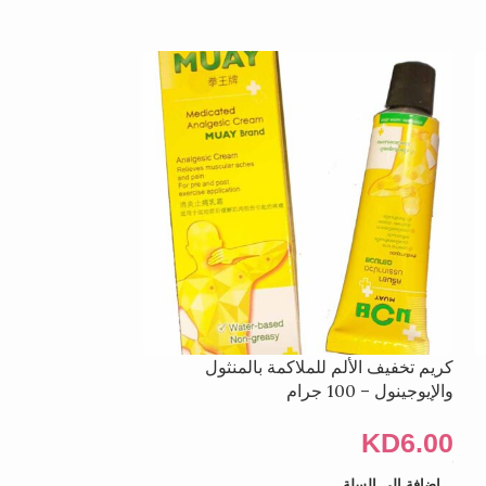
غير متوفر
كريم تخفيف الألم للملاكمة بالمنثول
لصقة حرارية – 95×130 مم
والإيوجينول – 100 جرام
KD
1.00
KD
6.00
قراءة المزيد
المنتج: لصقة حراري
إضافة إلى السلة